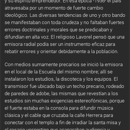
y su espíritu emprendedor. En esa época -1936- el país
atravesaba por un momento de fuerte cambio
ideológico. Las diversas tendencias de uno y otro bando
se manifestaban con toda crudeza y no faltaban fuertes
errores doctrinales y morales que se predicaban y
difundían en alta voz. El religioso Lavorel pensó que una
emisora radial podía ser un instrumento eficaz para
rebatir errores y orientar debidamente a la población.
Con medios sumamente precarios se inició la emisora
en el local de la Escuela del mismo nombre; allí se
instalaron los estudios, la discoteca y los equipos. El
transmisor fue ubicado bajo un techo precario, rodeado
de paredes de adobe, las mismas que revestían a los
estudios sin muchas exigencias estereofónicas, porque
el fuerte estaba en la consola para difundir música
clásica y el cable que cruzaba la calle Herrera para
conectar con el templo a fin de irradiar la santa misa y
el rosario vespertino que acaparaban audiencia y