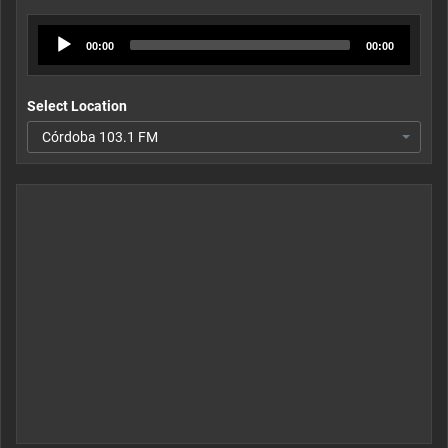
Audio
00:00
00:00
Player
Select Location
Córdoba 103.1 FM